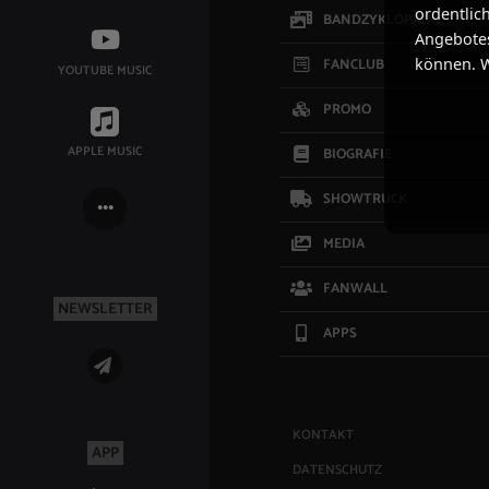
ordentlic
BANDZYKLOPÄDIE
Angebotes
können. W
FANCLUB
YOUTUBE MUSIC
PROMO
APPLE MUSIC
BIOGRAFIE
SHOWTRUCK
MEDIA
FANWALL
NEWSLETTER
APPS
KONTAKT
APP
DATENSCHUTZ