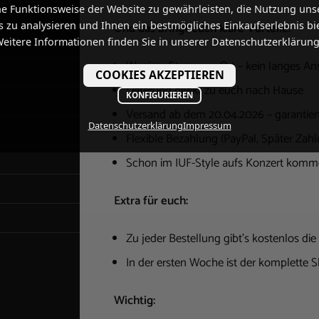
he Funktionsweise der Website zu gewährleisten, die Nutzung uns
 zu analysieren und Ihnen ein bestmögliches Einkaufserlebnis bi
Und das bringt euch klare Vorteile:
eitere Informationen finden Sie in unserer Datenschutzerklärung
Weniger Stress vor Ort – kein langes A
COOKIES AKZEPTIEREN
Lieferung direkt zu euch nach Hause
KONFIGURIEREN
Versand ab dem 20.04.2026 – garantiert
Datenschutzerklärung
Impressum
Flexible Bezahlung (PayPal, Später Zahle
Schon im IUF-Style aufs Konzert kom
Extra für euch:
Zu jeder Bestellung gibt’s kostenlos d
In der ersten Woche ist der komplette S
Wichtig: