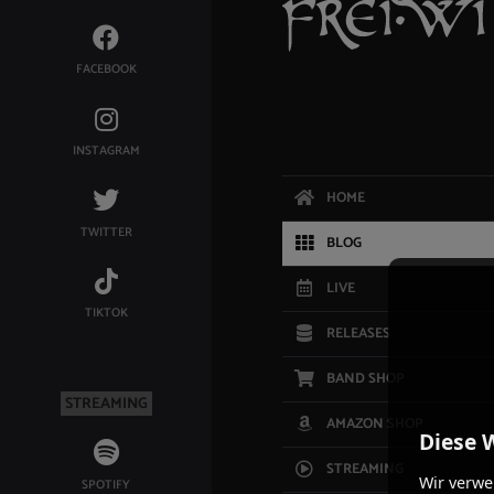
FACEBOOK
INSTAGRAM
HOME
TWITTER
BLOG
LIVE
TIKTOK
RELEASES
BAND SHOP
STREAMING
AMAZON SHOP
Diese 
STREAMING
Wir verwe
SPOTIFY