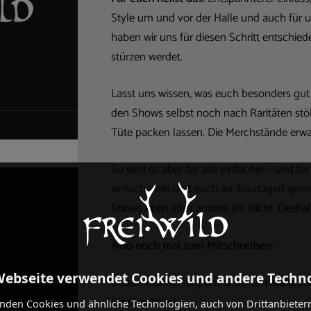
Style um und vor der Halle und auch für 
haben wir uns für diesen Schritt entschiede
stürzen werdet.
Lasst uns wissen, was euch besonders gut g
den Shows selbst noch nach Raritäten stöbe
Tüte packen lassen. Die Merchstände erwa
So wird es aber für alle einfacher – und f
einfach viele und euch an Tourtagen gere
Shows eben alles andere als leicht. Deshal
Also noch mal zum Mitschreiben:
Webseite verwendet Cookies und andere Techn
Diesen Donnerstag um 12:00 Uhr startet 
Mission 2026!
nden Cookies und ähnliche Technologien, auch von Drittanbieter