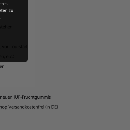
eres
eten zu
.
nstehen
 vor Tourstart
n, etc.)
men
ie neuen IUF-Fruchtgummis
hop Versandkostenfrei (in DE)