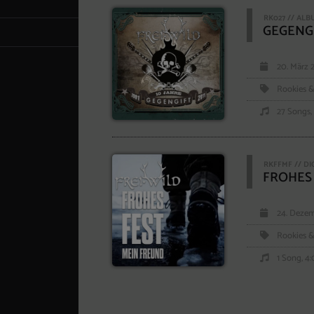
RK027 // AL
GEGENGI
20. März 
Rookies &
27 Songs, 
RKFFMF // DI
FROHES 
24. Dezem
Rookies &
1 Song, 4: