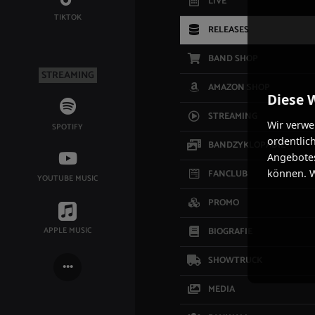
LIVE
TIKTOK
RELEASES
BAND SHOP
STREAMING
AMAZON SHOP
Diese 
STREAMING
Wir verwe
SPOTIFY
ordentlic
BANDZYKLOPÄDIE
Angebotes
FANCLUB
können. W
YOUTUBE MUSIC
PROMO
APPLE MUSIC
BIOGRAFIE
SHOWTRUCK
MEDIA