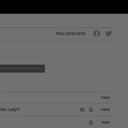
TEILE DIESE SEITE
OKIES&KINGS RELEASES
04:47
tten Lady?)
03:03
03:41