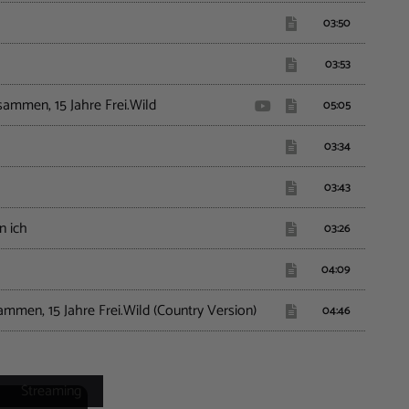
03:50
03:53
usammen, 15 Jahre Frei.Wild
05:05
03:34
03:43
n ich
03:26
04:09
sammen, 15 Jahre Frei.Wild (Country Version)
04:46