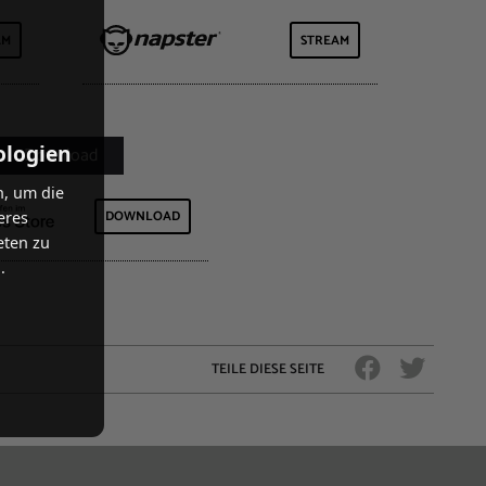
AM
STREAM
ologien
n, um die
DOWNLOAD
eres
eten zu
.
TEILE DIESE SEITE