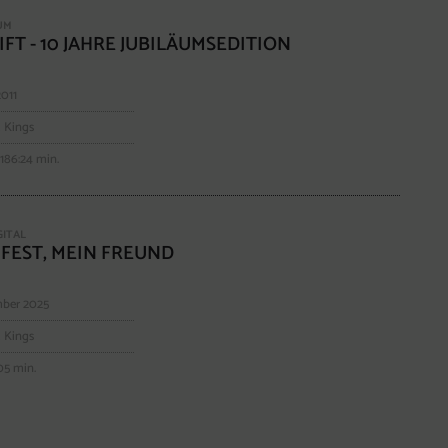
BUM
FT - 10 JAHRE JUBILÄUMSEDITION
2011
 Kings
186:24 min.
GITAL
FEST, MEIN FREUND
ber 2025
 Kings
05 min.