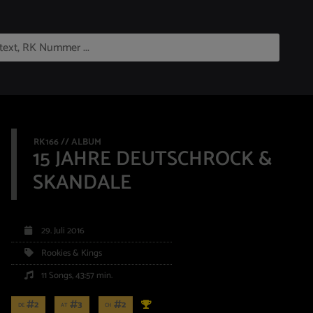
RK166 // ALBUM
15 JAHRE DEUTSCHROCK &
SKANDALE
29. Juli 2016
Rookies & Kings
11 Songs, 43:57 min.
2
3
2
DE
AT
CH