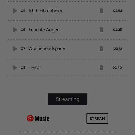
Ich bleib daheim
05
02:52
Feuchte Augen
06
02:28
Wochenendsparty
07
02:51
Terror
08
02:50
STREAM