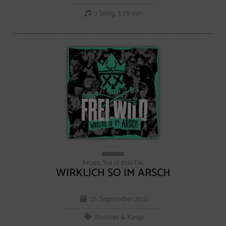
1 Song, 3:29 min.
RK365_S18 // DIGITAL
WIRKLICH SO IM ARSCH
21. September 2021
Rookies & Kings