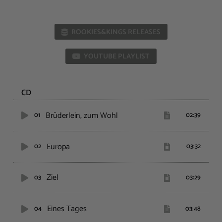
ROOKIES&KINGS RELEASES
YOUTUBE PLAYLIST
CD
Brüderlein, zum Wohl
01
02:39
Europa
02
03:32
Ziel
03
03:29
Eines Tages
04
03:48