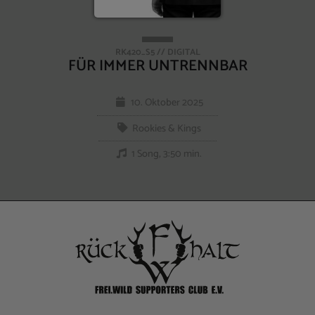
RK420_S5 // DIGITAL
FÜR IMMER UNTRENNBAR
10. Oktober 2025
Rookies & Kings
1 Song, 3:50 min.