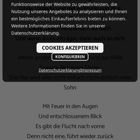
Funktionsweise der Website zu gewährleisten, die
Ohne Umkehr und mit Achtung und Wut
Nutzung unseres Angebotes zu analysieren und Ihnen
Immer an der Grenze zu sich
ein bestmögliches Einkaufserlebnis bieten zu können.
Weitere Informationen finden Sie in unserer
Diese Zeilen richten sich an mich
Datenschutzerklärung.
Und wenn du es erträgst, dann auch an dich
COOKIES AKZEPTIEREN
Immer an der Grenze, am Abgrund zur Hölle
KONFIGURIEREN
Erwarte dir keinen Thron,
Datenschutzerklärung
Impressum
Das hier wird alles nicht einfach, nicht einfach mein
Sohn
Mit Feuer in den Augen
Und entschlossenem Blick
Es gibt die Flucht nach vorne
Denn nicht eine, führt wieder zurück