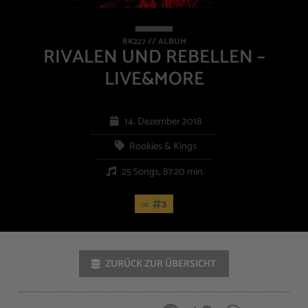
RK227 // ALBUM
RIVALEN UND REBELLEN –
LIVE&MORE
14. Dezember 2018
Rookies & Kings
25 Songs, 87:20 min.
3
DE
ZURÜCK ZUR ÜBERSICHT