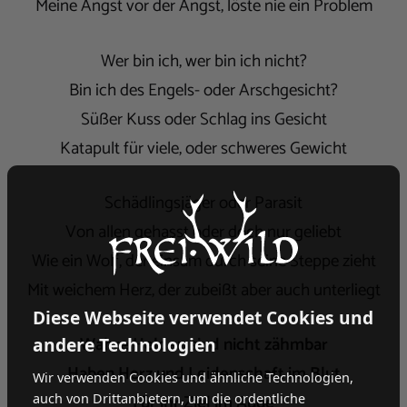
Meine Angst vor der Angst, löste nie ein Problem
Wer bin ich, wer bin ich nicht?
Bin ich des Engels- oder Arschgesicht?
Süßer Kuss oder Schlag ins Gesicht
Katapult für viele, oder schweres Gewicht
Schädlingsjäger oder Parasit
Von allen gehasst oder doch nur geliebt
Wie ein Wolf, der einsam durch seine Steppe zieht
Mit weichem Herz, der zubeißt aber auch unterliegt
Diese Webseite verwendet Cookies und
Wahre Helden sind nicht zähmbar
andere Technologien
Haben Herz und Leidenschaft im Blut
Wir verwenden Cookies und ähnliche Technologien,
Für ihr Ziel im Auge
auch von Drittanbietern, um die ordentliche