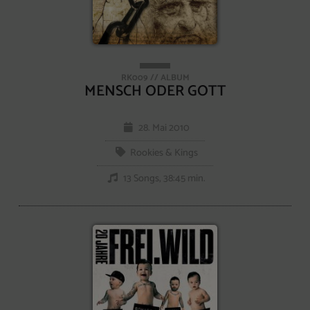
RK009 // ALBUM
MENSCH ODER GOTT
28. Mai 2010
Rookies & Kings
13 Songs, 38:45 min.