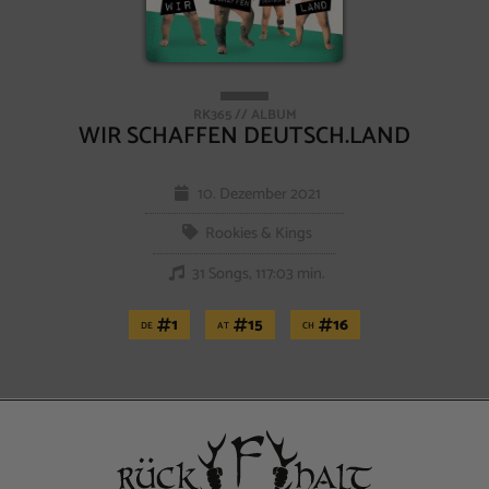
RK365 // ALBUM
WIR SCHAFFEN DEUTSCH.LAND
10. Dezember 2021
Rookies & Kings
31 Songs, 117:03 min.
1
15
16
DE
AT
CH