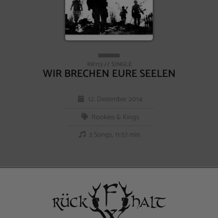
RK113 // SINGLE
WIR BRECHEN EURE SEELEN
12. Dezember 2014
Rookies & Kings
3 Songs, 11:57 min.