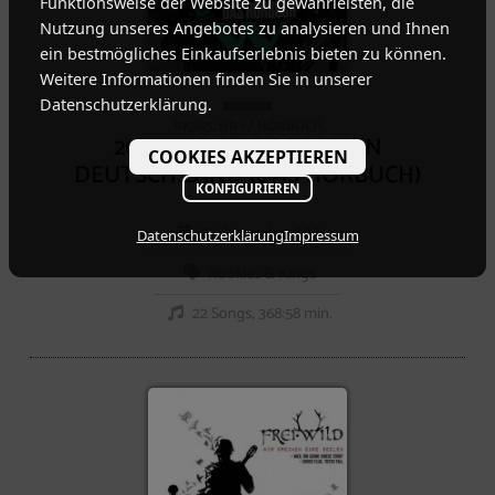
Funktionsweise der Website zu gewährleisten, die
Nutzung unseres Angebotes zu analysieren und Ihnen
ein bestmögliches Einkaufserlebnis bieten zu können.
Weitere Informationen finden Sie in unserer
Datenschutzerklärung.
RK365_HB // HÖRBUCH
20 JAHRE, WIR SCHAFFEN
COOKIES AKZEPTIEREN
DEUTSCH.LAND (DAS HÖRBUCH)
KONFIGURIEREN
10. Dezember 2021
Datenschutzerklärung
Impressum
Rookies & Kings
22 Songs, 368:58 min.