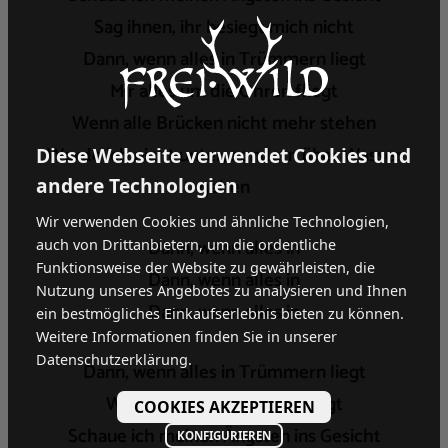
Sag ihnen, ihr besiegt mich nicht
Dann, wenn alles in Trümmern liegt
Mir alles um die Ohren fliegt
Wenn alle Brücken nicht mehr stehen
Werde ich nicht unter, sondern über Wasser
Diese Webseite verwendet Cookies und
andere Technologien
gehen
Wir verwenden Cookies und ähnliche Technologien,
Dann, wenn alles in
auch von Drittanbietern, um die ordentliche
Funktionsweise der Website zu gewährleisten, die
Dann, wenn alles in
Nutzung unseres Angebotes zu analysieren und Ihnen
Dann, wenn alles in
ein bestmögliches Einkaufserlebnis bieten zu können.
Weitere Informationen finden Sie in unserer
Datenschutzerklärung.
Dann, wenn alles in Trümmern liegt
Wenn alles in Trümmern liegt
COOKIES AKZEPTIEREN
Schaue ich meinen Ängsten ins Gesicht
KONFIGURIEREN