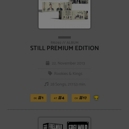
RK092 // ALBUM
STILL PREMIUM EDITION
22. November 2013
Rookies & Kings
28 Songs, 217:53 min.
1
4
17
DE
AT
CH