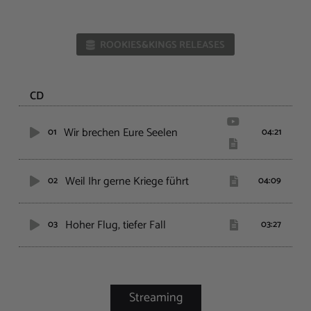
ROOKIES&KINGS RELEASES
CD
Wir brechen Eure Seelen
01
04:21
Weil Ihr gerne Kriege führt
02
04:09
Hoher Flug, tiefer Fall
03
03:27