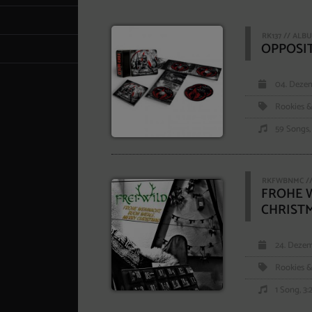
RK137 // ALB
OPPOSI
04. Dezem
Rookies &
59 Songs, 
RKFWBNMC //
FROHE 
CHRIST
24. Dezem
Rookies &
1 Song, 3: