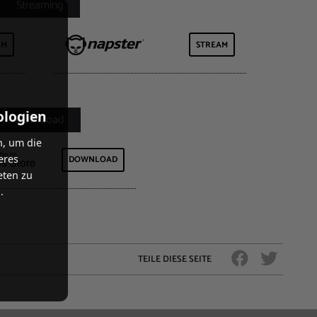
AM
STREAM
ologien
n, um die
eres
DOWNLOAD
eten zu
.
TEILE DIESE SEITE