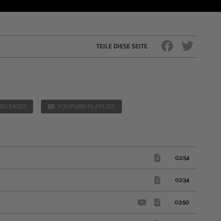
TEILE DIESE SEITE
RELEASES
YOUTUBE PLAYLIST
02:54
02:34
03:50