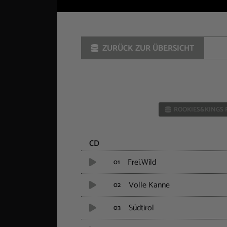
ZURÜCK ZUR ÜBERSICHT
ROOKIES&KINGS 
CD
Frei.Wild
01
Volle Kanne
02
Südtirol
03