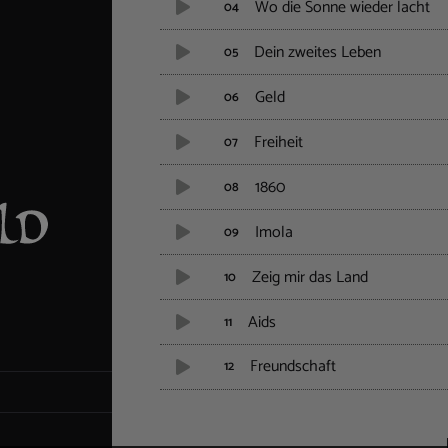
Wo die Sonne wieder lacht
04
Dein zweites Leben
05
Geld
06
Freiheit
07
1860
08
Imola
09
Zeig mir das Land
10
Aids
11
Freundschaft
12