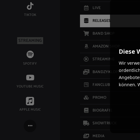
LIVE
TIKTOK
RELEASES
BAND SHOP
STREAMING
AMAZON SHOP
Diese 
STREAMING
Wir verwe
SPOTIFY
ordentlic
BANDZYKLOPÄDIE
Angebotes
können. W
FANCLUB
YOUTUBE MUSIC
PROMO
APPLE MUSIC
BIOGRAFIE
SHOWTRUCK
MEDIA