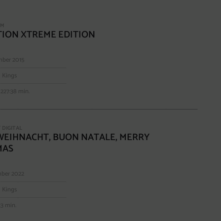
UM
TION XTREME EDITION
ber 2015
 Kings
227:38 min.
 DIGITAL
WEIHNACHT, BUON NATALE, MERRY
MAS
ber 2022
 Kings
23 min.