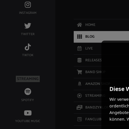
INSTAGRAM
HOME
TWITTER
BLOG
LIVE
TIKTOK
RELEASES
BAND SHOP
STREAMING
AMAZON SHOP
Diese 
STREAMING
Wir verwe
SPOTIFY
ordentlic
BANDZYKLOPÄDIE
Angebotes
FANCLUB
können. W
YOUTUBE MUSIC