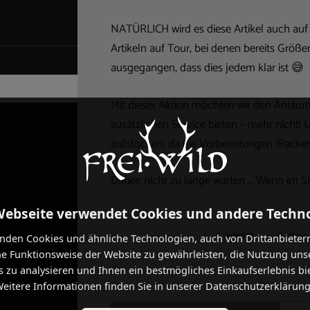
NATÜRLICH wird es diese Artikel auch auf
Artikeln auf Tour, bei denen bereits Größe
ausgegangen, dass dies jedem klar ist 😅
Mit dieser Aktion möchten wir den Ansturm
zusätzlichen Service bieten – mehr nicht!
aufstocken, da die Vorbereitungen (Packen
Daher: nicht zu lange warten … Wenn im Sh
Webseite verwendet Cookies und andere Techn
#merch
#tour
nden Cookies und ähnliche Technologien, auch von Drittanbieter
he Funktionsweise der Website zu gewährleisten, die Nutzung uns
 zu analysieren und Ihnen ein bestmögliches Einkaufserlebnis bi
eitere Informationen finden Sie in unserer Datenschutzerklärung