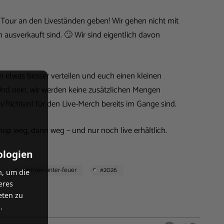
 Tour an den Liveständen geben! Wir gehen nicht mit
n ausverkauft sind. 🙄 Wir sind eigentlich davon
 etwas besser verteilen und euch einen kleinen
 Und nein, wir werden keine zusätzlichen Mengen
/Richten) für den Live-Merch bereits im Gange sind.
op weg, dann weg – und nur noch live erhältlich.
ologien
#immer-unter-feuer
#2026
n, um die
eres
eten zu
.