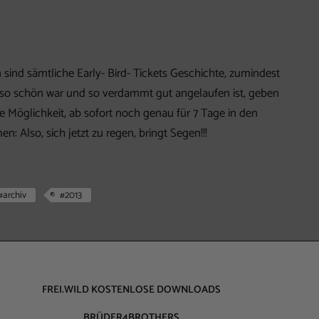
sind sämtliche Early- Bird- Tickets Geschichte, zumindest
s so schön war und so verdammt gut angelaufen ist, geben
e Möglichkeit, ab sofort noch genau für 7 Tage in den
 Also, sich jetzt zu regen, bringt Segen!!!
#archiv
#2013
FREI.WILD KOSTENLOSE DOWNLOADS
BRÜDER4BROTHERS