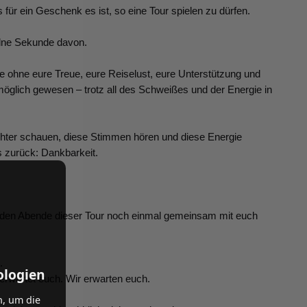
ür ein Geschenk es ist, so eine Tour spielen zu dürfen.
elne Sekunde davon.
e ohne eure Treue, eure Reiselust, eure Unterstützung und
öglich gewesen – trotz all des Schweißes und der Energie in
chter schauen, diese Stimmen hören und diese Energie
es zurück: Dankbarkeit.
eiden Abende dieser Tour noch einmal gemeinsam mit euch
.
ologien
erwartet euch. Wir erwarten euch.
n, um die