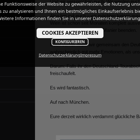
Und wir versprechen euch: Wir werden euch r
he Funktionsweise der Website zu gewährleisten, die Nutzung uns
 zu analysieren und Ihnen ein bestmögliches Einkaufserlebnis bi
Also her mit euch – wir möchten keinen mis
eitere Informationen finden Sie in unserer Datenschutzerklärung
Wien ist schon seit Monaten komplett ausve
bestimmt feuchtfröhlicher Manier beenden.
COOKIES AKZEPTIEREN
KONFIGURIEREN
Doch vorher feiern wir gemeinsam den Deut
wahrscheinlich mit mehr Emotionen, als uns al
Datenschutzerklärung
Impressum
Darum: Falls ihr den Deutschland-Tourabschl
freischaufelt.
Es wird fantastisch.
Auf nach München.
Eure derzeit wirklich verdammt glückliche B