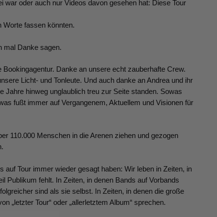
i war oder auch nur Videos davon gesehen hat: Diese Tour
 in Worte fassen könnten.
ch mal Danke sagen.
e Bookingagentur. Danke an unsere echt zauberhafte Crew.
ere Licht- und Tonleute. Und auch danke an Andrea und ihr
le Jahre hinweg unglaublich treu zur Seite standen. Sowas
sowas fußt immer auf Vergangenem, Aktuellem und Visionen für
 über 110.000 Menschen in die Arenen ziehen und gezogen
h.
 auf Tour immer wieder gesagt haben: Wir leben in Zeiten, in
Publikum fehlt. In Zeiten, in denen Bands auf Vorbands
olgreicher sind als sie selbst. In Zeiten, in denen die große
von „letzter Tour“ oder „allerletztem Album“ sprechen.