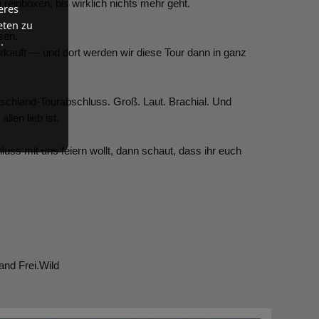
einboxen, bis wirklich nichts mehr geht.
eres
eten zu
sen.
.
rkauft — und dort werden wir diese Tour dann in ganz
schland-Tourabschluss. Groß. Laut. Brachial. Und
len lieb ist.
uss mit uns feiern wollt, dann schaut, dass ihr euch
and Frei.Wild