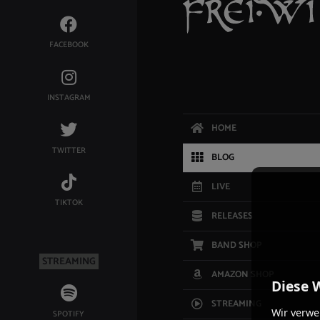
FACEBOOK
INSTAGRAM
HOME
TWITTER
BLOG
LIVE
TIKTOK
RELEASES
BAND SHOP
STREAMING
AMAZON SHOP
Diese 
STREAMING
Wir verwe
SPOTIFY