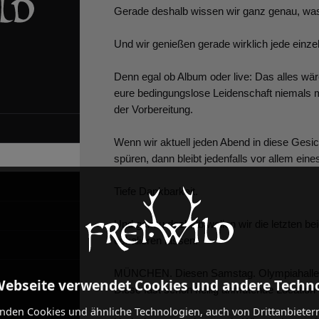
Gerade deshalb wissen wir ganz genau, was f
Und wir genießen gerade wirklich jede einz
Denn egal ob Album oder live: Das alles wär
eure bedingungslose Leidenschaft niemals m
der Vorbereitung.
Wenn wir aktuell jeden Abend in diese Gesi
spüren, dann bleibt jedenfalls vor allem ein
Tiefe Dankbarkeit.
Und genau deshalb wollen wir die letzten b
eskalieren lassen.
MÜNCHEN. Diesen Samstag. Olympiahalle
Webseite verwendet Cookies und andere Techn
Diese fast schon heilig anmutende Location 
nden Cookies und ähnliche Technologien, auch von Drittanbieter