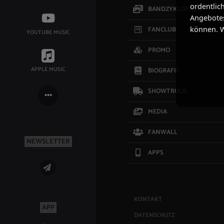
ordentlic
BANDZYKLOPÄDIE
Angebotes
können. W
FANCLUB
YOUTUBE MUSIC
PROMO
APPLE MUSIC
BIOGRAFIE
SHOWTRUCK
MEDIA
FANWALL
NEWSLETTER
APPS
KONTAKT
APP
DATENSCHUTZ