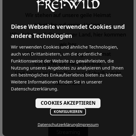
Wir stehen auf unsere geile Heimat
Ich stehe auf meine Heimat
Diese Webseite verwendet Cookies und
Wir stehen auf dieses unser Land, hier kommen
andere Technologien
wir her
Wir verwenden Cookies und ähnliche Technologien,
Wir stehen auf unsere geile Heimat
auch von Drittanbietern, um die ordentliche
Funktionsweise der Website zu gewährleisten, die
Ich stehe auf meine Heimat
Nutzung unseres Angebotes zu analysieren und Ihnen
Und sehen es jeden Tag, eure Scheiße zieht
ein bestmögliches Einkaufserlebnis bieten zu können.
nicht mehr
Weitere Informationen finden Sie in unserer
Datenschutzerklärung.
COOKIES AKZEPTIEREN
KONFIGURIEREN
Datenschutzerklärung
Impressum