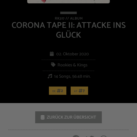
RK317 // ALBUM
CORONA TAPE II: ATTACKE INS
GLÜCK
02. Oktober 2020
Rookies & Kings
14 Songs, 56:48 min.
2
7
DE
AT
ZURÜCK ZUR ÜBERSICHT