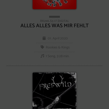
RK298_S3 // DIGITAL
ALLES ALLES WAS MIR FEHLT
01. April 2020
Rookies & Kings
1 Song, 3:28 min.