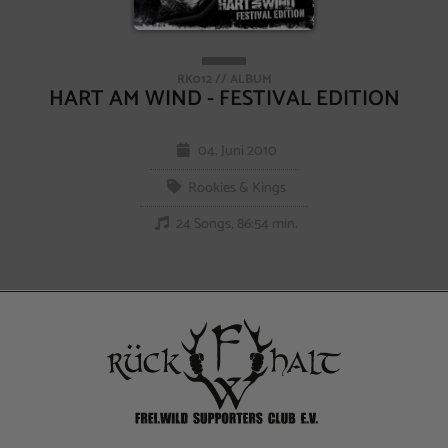
RK012 // ALBUM
HART AM WIND - FESTIVAL EDITION
04. Juni 2010
Rookies & Kings
24 Songs, 86:54 min.