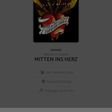
RK002 // ALBUM
MITTEN INS HERZ
09. Oktober 2009
Rookies & Kings
13 Songs, 52:01 min.