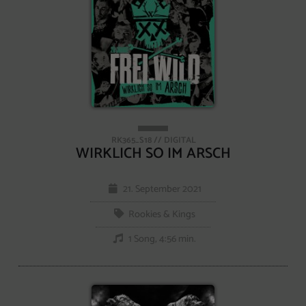
RK365_S18 // DIGITAL
WIRKLICH SO IM ARSCH
21. September 2021
Rookies & Kings
1 Song, 4:56 min.