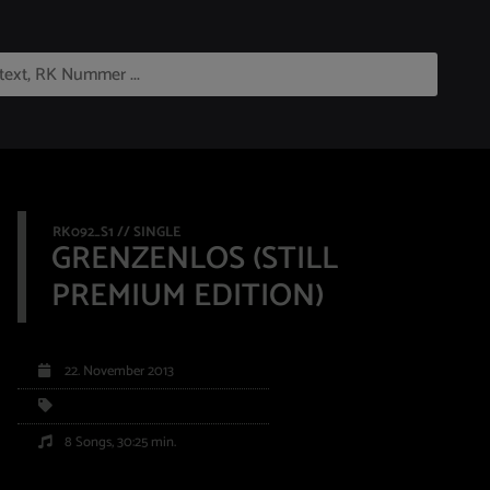
RK092_S1 // SINGLE
GRENZENLOS (STILL
PREMIUM EDITION)
22. November 2013
8 Songs, 30:25 min.