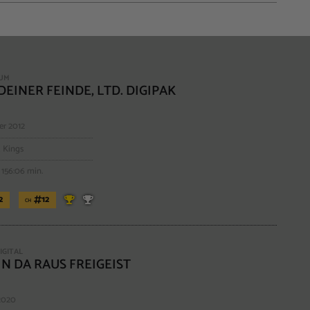
BUM
DEINER FEINDE, LTD. DIGIPAK
er 2012
 Kings
 156:06 min.
2
12
CH
DIGITAL
IN DA RAUS FREIGEIST
 2020