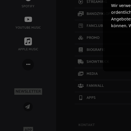
STREAMING
Wir verwe
SPOTIFY
ordentlic
BANDZYKLOPÄDIE
Angebotes
FANCLUB
können. W
YOUTUBE MUSIC
PROMO
APPLE MUSIC
BIOGRAFIE
SHOWTRUCK
MEDIA
FANWALL
NEWSLETTER
APPS
KONTAKT
APP