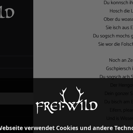
Du konnsch ihr
Hosch die L
Ober du woasc
Sie isch aus 
Du sogsch mochs gu
Sie wor die Fols
Noch an Zei
Gschpiersch i
Du sogsch ach S
Der Herrgot
Dein gonzer St
Du bisch am E
Eifern, ple
Und is Wissen
Webseite verwendet Cookies und andere Techn