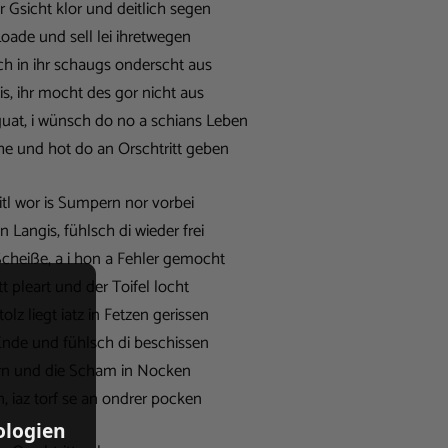
 Gsicht klor und deitlich segen
oade und sell lei ihretwegen
h in ihr schaugs onderscht aus
Eis, ihr mocht des gor nicht aus
at, i wünsch do no a schians Leben
che und hot do an Orschtritt geben
tl wor is Sumpern nor vorbei
n Langis, fühlsch di wieder frei
cheiße, a i hon a Fehler gemocht
t pleart und der Toifel locht
olz liegt iatz in Fetzen gerissen
nde und fühlsch di beschissen
arn und die Scham in Nocken
, iaz torf se an ondrer pocken
ologien