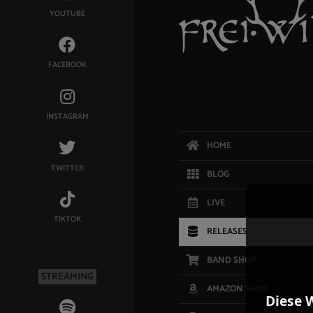
YOUTUBE
FACEBOOK
INSTAGRAM
HOME
TWITTER
BLOG
LIVE
TIKTOK
RELEASES
BAND SHOP
STREAMING
AMAZON SHOP
Diese 