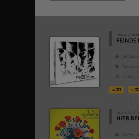
RK066 // AL
FEINDE 
05. Oktob
Rookies &
30 Songs,
1
DE
AT
RK298_S4 // 
HIER RE
04. April