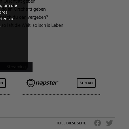
n Orschtritt geben
n, um die
t do an Orschtritt geben
eres
 hosch du oan vergeben?
eten zu
so laft die Welt, so isch is Leben
.
AM
STREAM
TEILE DIESE SEITE