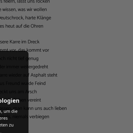
s feiern, lasst uns rocken
le wissen, was wir wollen
eutschrock, harte Klänge
 es heut auf die Ohren
sere Karre im Dreck
mmt vor, das kommt vor
ch nicht tief genug
der immer weitergedreht
arre wieder auf Asphalt steht
us Freund wurde Feind
eckt uns am Arsch
h wir blieben vereint
ologien
ssen, man kann uns auch lieben
n, um die
emals, niemals verbiegen
eres
eten zu
.