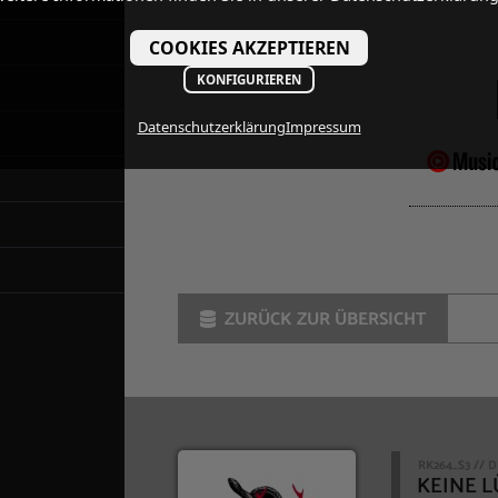
COOKIES AKZEPTIEREN
KONFIGURIEREN
Datenschutzerklärung
Impressum
ZURÜCK ZUR ÜBERSICHT
RK264_S3 // D
KEINE L