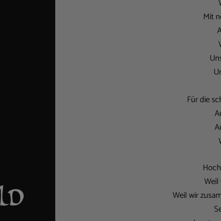
Mit n
A
Uns
Un
Für die s
A
A
Hoch 
Weil
Weil wir zus
Se