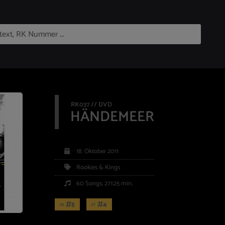
RK037 // DVD
HÄNDEMEER
18. Oktober 2011
Rookies & Kings
60 Songs, 271:25 min.
5
4
DE
AT