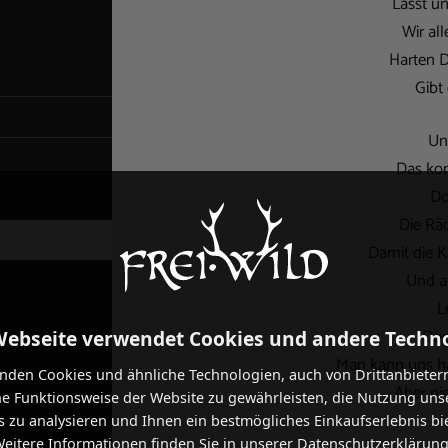
Lasst un
Wir al
Harten D
Gibt
Un
Das ko
Do
Die Rä
Damit die K
Und a
L
Doc
Webseite verwendet Cookies und andere Techn
Man kann uns ha
nden Cookies und ähnliche Technologien, auch von Drittanbieter
Aber ni
he Funktionsweise der Website zu gewährleisten, die Nutzung uns
 zu analysieren und Ihnen ein bestmögliches Einkaufserlebnis bi
eitere Informationen finden Sie in unserer Datenschutzerklärung