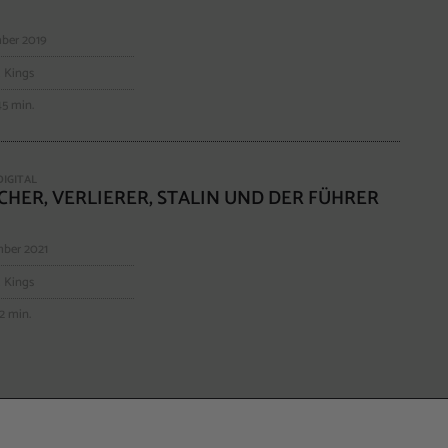
ber 2019
 Kings
45 min.
DIGITAL
HER, VERLIERER, STALIN UND DER FÜHRER
ber 2021
 Kings
12 min.