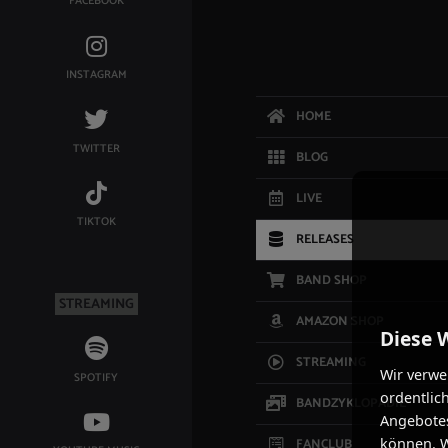
FACEBOOK
INSTAGRAM
HOME
TWITTER
BLOG
LIVE
TIKTOK
RELEASES
BAND SHOP
STREAMING
AMAZON SHOP
Diese 
STREAMING
Wir verwe
SPOTIFY
ordentlic
BANDZYKLOPÄDIE
Angebotes
FANCLUB
können. W