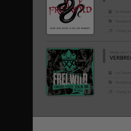
19. Novem
Rookies &
1 Song, 3:
RK365_S16 // 
VERBREC
03. Dezem
Rookies &
1 Song, 3: