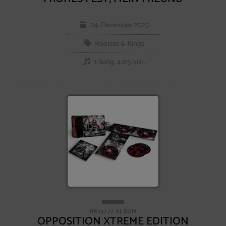
24. Dezember 2025
Rookies & Kings
1 Song, 4:05 min.
RK137 // ALBUM
OPPOSITION XTREME EDITION