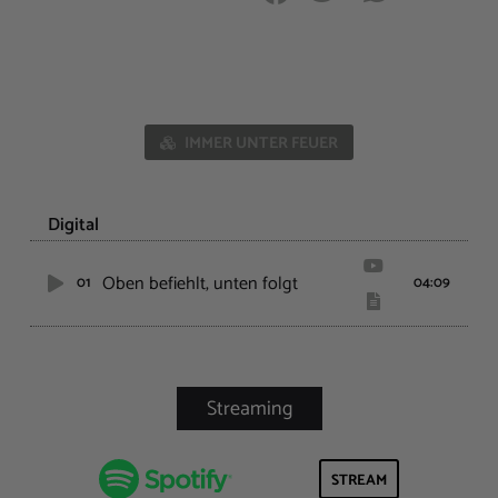
IMMER UNTER FEUER
Digital
Oben befiehlt, unten folgt
01
04:09
STREAM