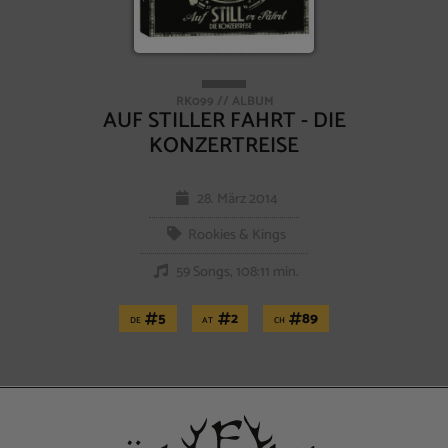
RK099 // ALBUM
AUF STILLER FAHRT - DIE
KONZERTREISE
28. März 2014
Rookies & Kings
59 Songs, 108:11 min.
5
2
89
DE
AT
CH