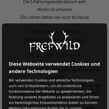
Die Erfahrungswüste danach weit
Nichts ist umsonst
Die Lehren ziehen wir noch bis heute
Keine strategische Allianz
Es war der Rückhalt der uns trug
Ein goldener Kompass
Mit der Nadel Richtung Mut
Diese Webseite verwendet Cookies und
Das blaue Tischtuch zerschnitten, wir haben es nie
andere Technologien
gebraucht
Wir verwenden Cookies und ähnliche Technologien,
Begruben die Enttäuschung, dann brachen wir auf
auch von Drittanbietern, um die ordentliche
Funktionsweise der Website zu gewährleisten, die
Im Septemberregen erstarkten unsere Träume
Nutzung unseres Angebotes zu analysieren und Ihnen
ein bestmögliches Einkaufserlebnis bieten zu können.
Was zählt sind die echten, wahren Freunde
Weitere Informationen finden Sie in unserer