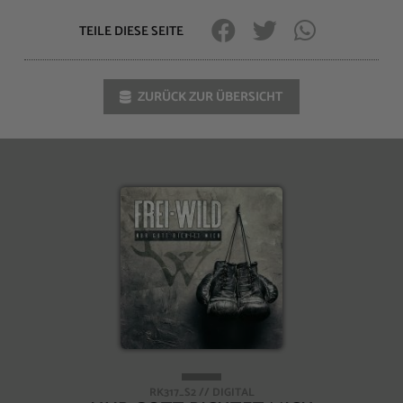
TEILE DIESE SEITE
ZURÜCK ZUR ÜBERSICHT
RK317_S2 // DIGITAL