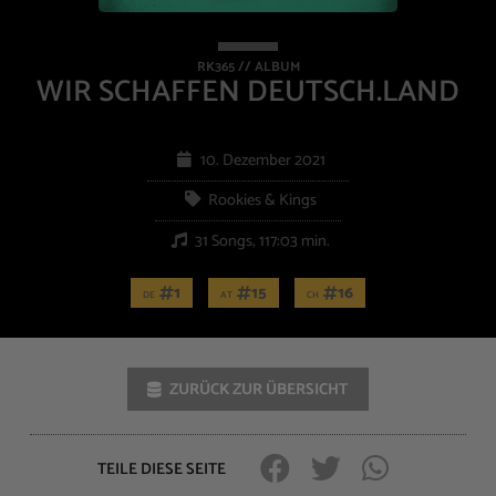
RK365 // ALBUM
WIR SCHAFFEN DEUTSCH.LAND
10. Dezember 2021
Rookies & Kings
31 Songs, 117:03 min.
1
15
16
DE
AT
CH
ZURÜCK ZUR ÜBERSICHT
TEILE DIESE SEITE