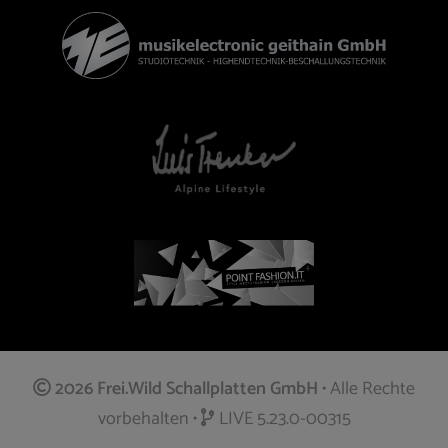
2026 Frei.Wild Schallplatten GmbH
• Alle Rechte
vorbehalten •
LIVE 5.23.0-00315