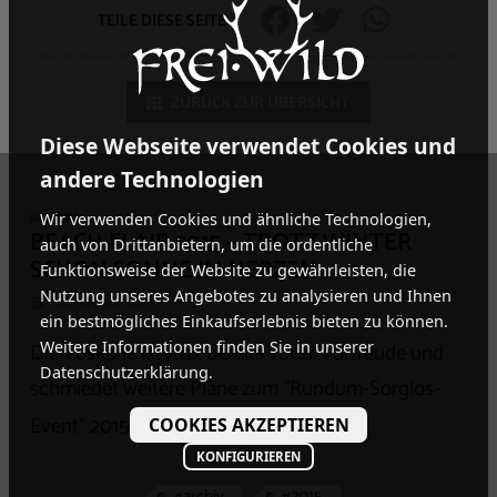
TEILE DIESE SEITE
ZURÜCK ZUR ÜBERSICHT
Diese Webseite verwendet Cookies und
andere Technologien
Wir verwenden Cookies und ähnliche Technologien,
BEACH FLAIR 2015 – TROTZ WINTER
auch von Drittanbietern, um die ordentliche
SCHON SONNE IM HERZEN
Funktionsweise der Website zu gewährleisten, die
Nutzung unseres Angebotes zu analysieren und Ihnen
29. JANUAR 2015
ein bestmögliches Einkaufserlebnis bieten zu können.
Die Toskana ist jetzt bereits voller Vorfreude und
Weitere Informationen finden Sie in unserer
Datenschutzerklärung.
schmiedet weitere Pläne zum "Rundum-Sorglos-
weiterlesen
Event" 2015.
COOKIES AKZEPTIEREN
KONFIGURIEREN
#archiv
#2015