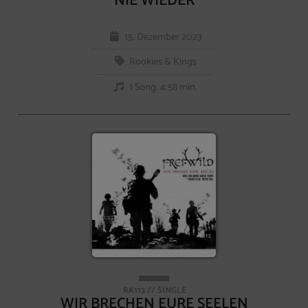
NIE WIEDER
15. Dezember 2023
Rookies & Kings
1 Song, 4:58 min.
RK113 // SINGLE
WIR BRECHEN EURE SEELEN