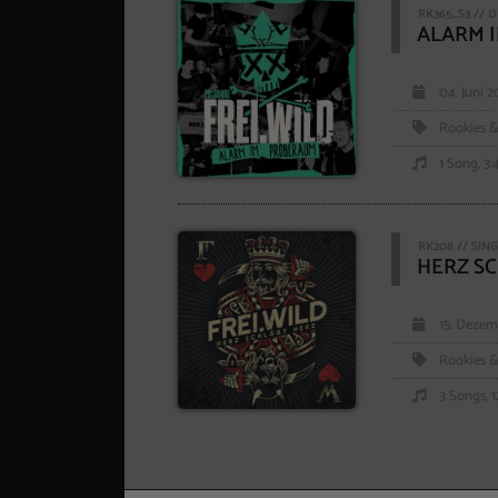
RK365_S3 // D
ALARM 
04. Juni 2
Rookies &
1 Song, 3:
RK208 // SIN
HERZ S
15. Dezem
Rookies &
3 Songs, 1