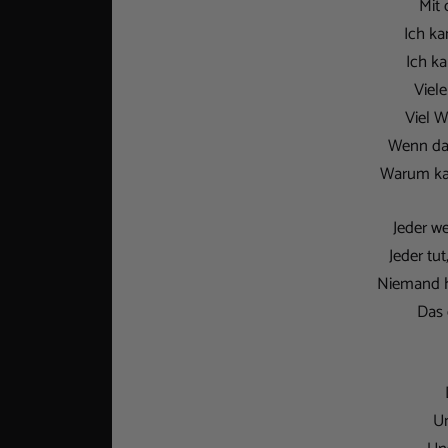
Mit
Ich ka
Ich ka
Viel
Viel W
Wenn das
Warum kan
Jeder we
Jeder tu
Niemand h
Das 
Un