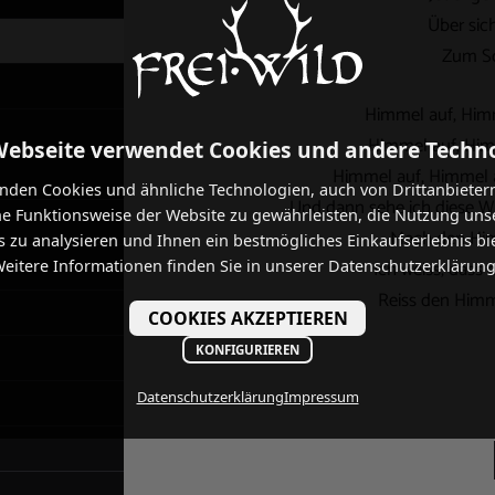
Über sich
Zum Sc
Himmel auf, Himme
Himmel auf, Himm
Webseite verwendet Cookies und andere Techn
Himmel auf, Himmel a
nden Cookies und ähnliche Technologien, auch von Drittanbieter
Und dann sehe ich diese Wu
he Funktionsweise der Website zu gewährleisten, die Nutzung uns
Mach den Him
 zu analysieren und Ihnen ein bestmögliches Einkaufserlebnis bi
eitere Informationen finden Sie in unserer Datenschutzerklärung
Ich weiss, dass
Reiss den Himme
COOKIES AKZEPTIEREN
KONFIGURIEREN
Datenschutzerklärung
Impressum