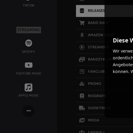
TIKTOK
RELEASES
BAND SHOP
STREAMING
AMAZON SHOP
Diese 
STREAMING
Wir verwe
SPOTIFY
ordentlic
BANDZYKLOPÄDIE
Angebotes
FANCLUB
können. W
YOUTUBE MUSIC
PROMO
APPLE MUSIC
BIOGRAFIE
SHOWTRUCK
MEDIA
FANWALL