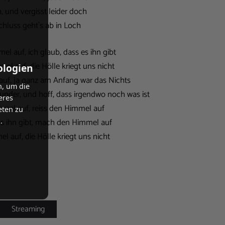
, und vergisst leider doch
hluss geht`s ab in Loch
l auf, ich glaub, dass es ihn gibt
el auf, die Hölle kriegt uns nicht
ologien
uf, ja ganz am Anfang war das Nichts
n, um die
nder, und hoff, dass irgendwo noch was ist
eres
mel auf, reiss den Himmel auf
eten zu
.
 es ihn gibt, mach den Himmel auf
l auf, die Hölle kriegt uns nicht