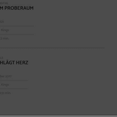
IGITAL
IM PROBERAUM
021
 Kings
42 min.
GLE
CHLÄGT HERZ
ber 2017
 Kings
2:51 min.