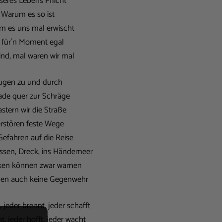
eres Lebens Pflicht
Warum es so ist
 es uns mal erwischt
t für`n Moment egal
ind, mal waren wir mal
ugen zu und durch
ade quer zur Schräge
astern wir die Straße
rstören feste Wege
Gefahren auf die Reise
ssen, Dreck, ins Händemeer
ken können zwar warnen
llen auch keine Gegenwehr
, jeder brennt, jeder schafft
t, jeder hofft, jeder wacht