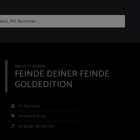
RK077 // ALBUM
FEINDE DEINER FEINDE
GOLDEDITION
19. April 2013
Rookies & Kings
43 Songs, 360:24 min.