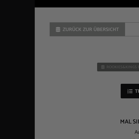
ZURÜCK ZUR ÜBERSICHT
ROOKIES&KINGS 
T
MAL S
A