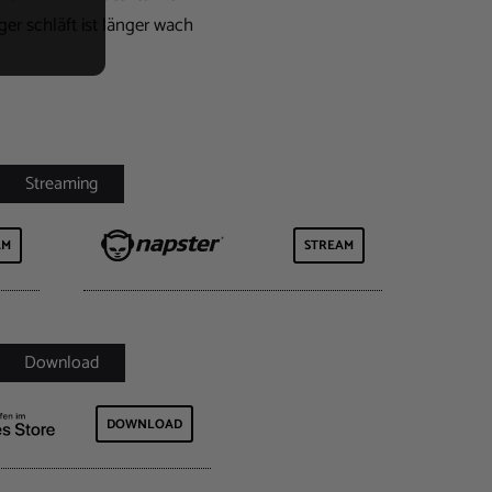
er schläft ist länger wach
AM
STREAM
DOWNLOAD