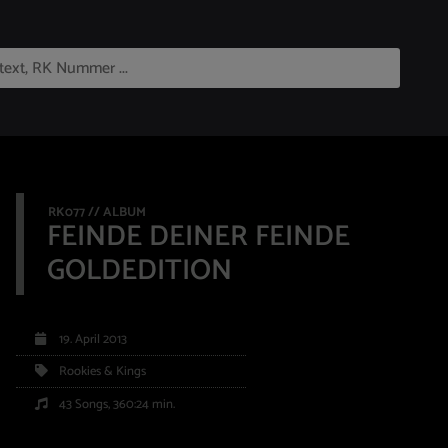
RK077 // ALBUM
FEINDE DEINER FEINDE
GOLDEDITION
19. April 2013
Rookies & Kings
43 Songs, 360:24 min.