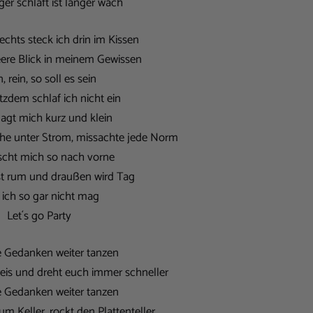
er schläft ist länger wach
echts steck ich drin im Kissen
eere Blick in meinem Gewissen
, rein, so soll es sein
tzdem schlaf ich nicht ein
lagt mich kurz und klein
ehe unter Strom, missachte jede Norm
tscht mich so nach vorne
st rum und draußen wird Tag
ich so gar nicht mag
Let´s go Party
e Gedanken weiter tanzen
eis und dreht euch immer schneller
e Gedanken weiter tanzen
m Keller, rockt den Plattenteller