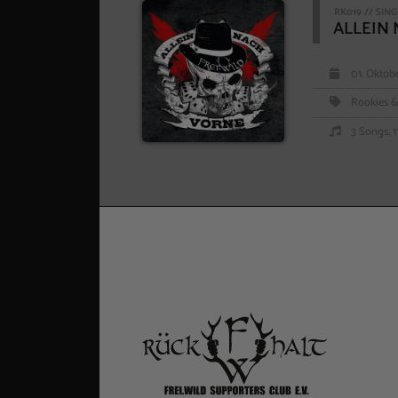
RK019 // SIN
ALLEIN
01. Oktob
Rookies &
3 Songs, 1