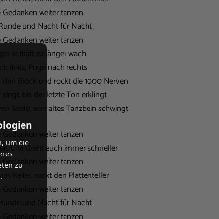
e Gedanken weiter tanzen
Runde und Nacht für Nacht
e Gedanken weiter tanzen
er schläft ist länger wach
h links, Pogo nach rechts
 den Block und rockt die 1000 Nerven
singt, bis der letzte Ton erklingt
er Seele, sein altes Tanzbein schwingt
ologien
e Gedanken weiter tanzen
n, um die
eis und dreht euch immer schneller
eres
e Gedanken weiter tanzen
eten zu
m Keller, rockt den Plattenteller
.
e Gedanken weiter tanzen
Runde und Nacht für Nacht
e Gedanken weiter tanzen