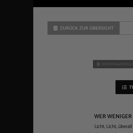
ZURÜCK ZUR ÜBERSICHT
ROOKIES&KINGS 
T
WER WENIGER 
Licht, Licht, überal