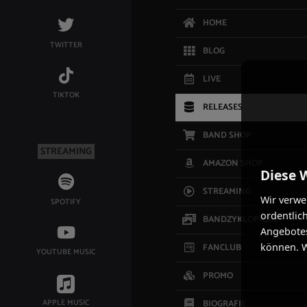
HOME
TWITTER
BLOG
LIVE
TIKTOK
RELEASES
BAND SHOP
STREAMING
AMAZON SHOP
Diese 
STREAMING
Wir verwe
SPOTIFY
ordentlic
BANDZYKLOPÄDIE
Angebotes
FANCLUB
können. W
YOUTUBE MUSIC
PROMO
APPLE MUSIC
BIOGRAFIE