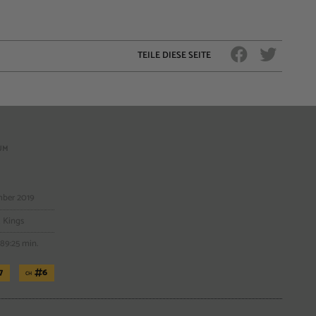
TEILE DIESE SEITE
BUM
ber 2019
 Kings
89:25 min.
7
6
CH