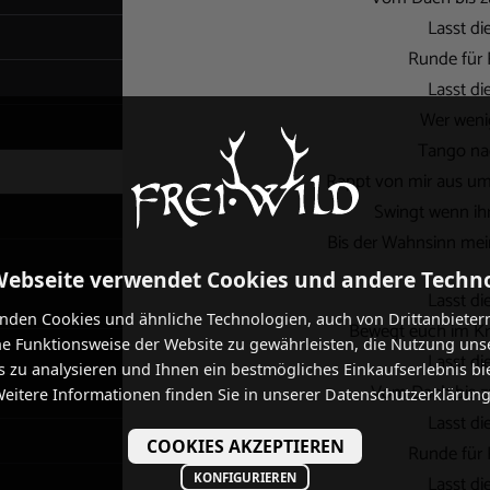
Lasst di
Runde für 
Lasst di
Wer wenig
Tango nac
Rappt von mir aus um
Swingt wenn ihr 
Bis der Wahnsinn mein
Webseite verwendet Cookies und andere Techn
Lasst di
nden Cookies und ähnliche Technologien, auch von Drittanbieter
Bewegt euch im Kr
he Funktionsweise der Website zu gewährleisten, die Nutzung uns
Lasst di
 zu analysieren und Ihnen ein bestmögliches Einkaufserlebnis bi
Vom Dach bis zu
eitere Informationen finden Sie in unserer Datenschutzerklärung
Lasst di
COOKIES AKZEPTIEREN
Runde für 
KONFIGURIEREN
Lasst di