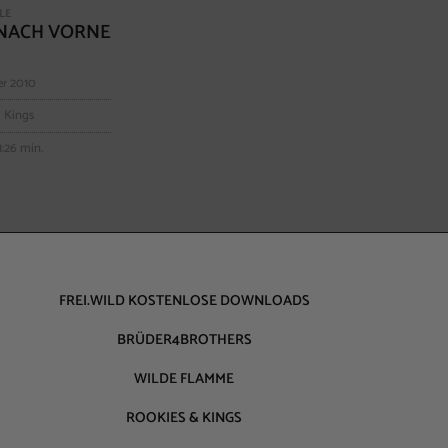
GLE
 NACH VORNE
er 2010
 Kings
1:26 min.
FREI.WILD KOSTENLOSE DOWNLOADS
BRÜDER4BROTHERS
WILDE FLAMME
ROOKIES & KINGS