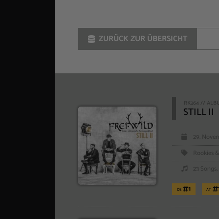
ZURÜCK ZUR ÜBERSICHT
RK264 // AL
STILL II
29. Novem
Rookies &
23 Songs, 
1
DE
AT