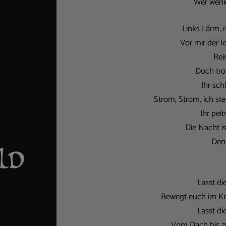
Wer wenig
Links Lärm, r
Vor mir der l
Rein
Doch tro
Ihr sch
Strom, Strom, ich st
Ihr pei
Die Nacht i
Den 
Lasst di
Bewegt euch im Kr
Lasst di
Vom Dach bis zu