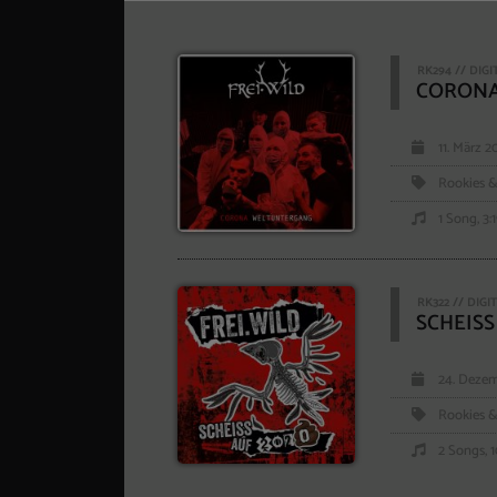
RK294 // DIGI
CORONA
11. März 
Rookies &
1 Song, 3:
RK322 // DIGI
SCHEISS 
24. Deze
Rookies &
2 Songs, 