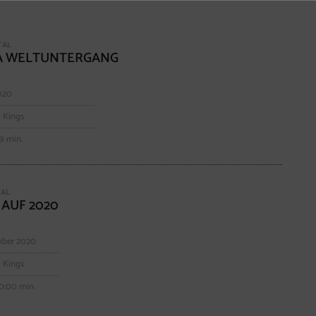
TAL
 WELTUNTERGANG
2020
 Kings
19 min.
TAL
AUF 2020
mber 2020
 Kings
10:00 min.