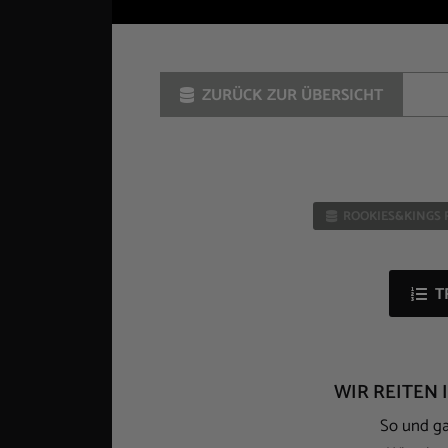
ZURÜCK ZUR ÜBERSICHT
ROOKIES&KINGS 
T
WIR REITEN 
So und gar