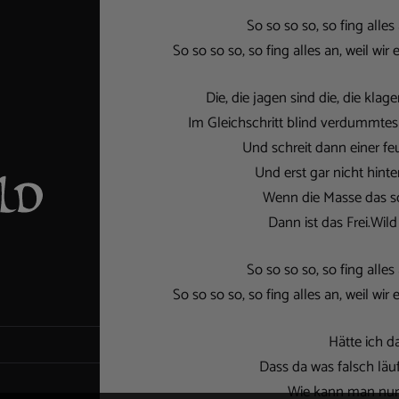
So so so so, so fing alle
So so so so, so fing alles an, weil wi
Die, die jagen sind die, die klag
Im Gleichschritt blind verdummtes 
Und schreit dann einer fe
Und erst gar nicht hint
Wenn die Masse das so
Dann ist das Frei.Wil
So so so so, so fing alle
So so so so, so fing alles an, weil wi
Hätte ich d
Dass da was falsch läuf
Wie kann man nur?