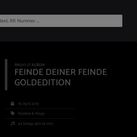
RK077 // ALBUM
FEINDE DEINER FEINDE
GOLDEDITION
19. April 2013
Rookies & Kings
43 Songs, 360:24 min.