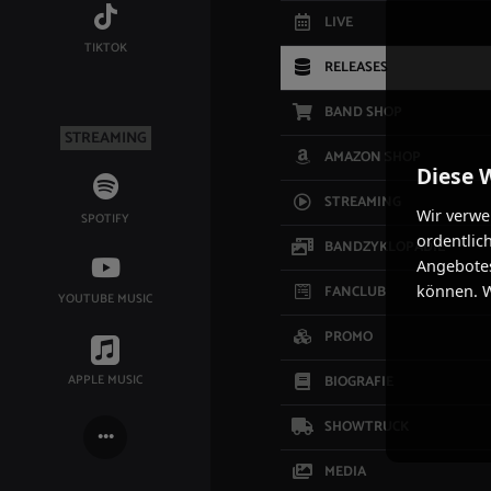
LIVE
TIKTOK
RELEASES
BAND SHOP
STREAMING
AMAZON SHOP
Diese 
STREAMING
Wir verwe
SPOTIFY
ordentlic
BANDZYKLOPÄDIE
Angebotes
FANCLUB
können. W
YOUTUBE MUSIC
PROMO
APPLE MUSIC
BIOGRAFIE
SHOWTRUCK
MEDIA