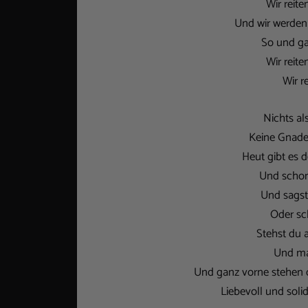
Wir reit
Und wir werden 
So und gar
Wir reit
Wir r
Nichts al
Keine Gnade 
Heut gibt es 
Und schon 
Und sagst
Oder sc
Stehst du 
Und man
Und ganz vorne stehen 
Liebevoll und solida