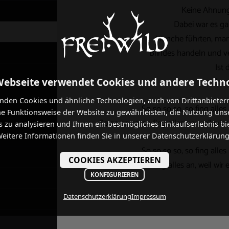
Keine Ahnung 
Dabei war es ga
Manche führten, manc
Blindes handeln und ve
Ist
Webseite verwendet Cookies und andere Techn
Zusa
nden Cookies und ähnliche Technologien, auch von Drittanbieter
So so so so, so fing alle
he Funktionsweise der Website zu gewährleisten, die Nutzung uns
So so so so, so fing alles an, weil wi
 zu analysieren und Ihnen ein bestmögliches Einkaufserlebnis bi
eitere Informationen finden Sie in unserer Datenschutzerklärung
So so so so, so fing alle
COOKIES AKZEPTIEREN
So so so so, so fing alles an, weil wi
KONFIGURIEREN
Datenschutzerklärung
Impressum