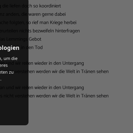
die liefen doch so koordiniert
nz anders, die waren gerne dabei
he folgten, so rief man Kriege herbei
rurteilen nichts bezweifeln hinterfragen
 das Lemmings Gebot
ologien
mmen ab in den Tod
n, um die
s an und wir reiten wieder in den Untergang
eres
r es nicht verstehen werden wir die Welt in Tränen sehen
eten zu
.
s an und wir reiten wieder in den Untergang
r es nicht verstehen werden wir die Welt in Tränen sehen