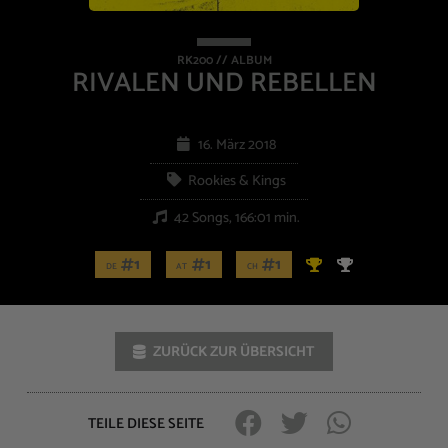
RK200 // ALBUM
RIVALEN UND REBELLEN
16. März 2018
Rookies & Kings
42 Songs, 166:01 min.
1
1
1
DE
AT
CH
ZURÜCK ZUR ÜBERSICHT
TEILE DIESE SEITE